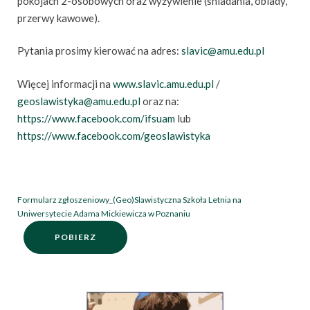
pokojach 2-osobowych oraz wyżywienie (śniadania, obiady,
przerwy kawowe).
Pytania prosimy kierować na adres:
slavic@amu.edu.pl
Więcej informacji na
www.slavic.amu.edu.pl
/
geoslawistyka@amu.edu.pl
oraz na:
https://www.facebook.com/ifsuam
lub
https://www.facebook.com/geoslawistyka
Formularz zgłoszeniowy_(Geo)Slawistyczna Szkoła Letnia na
Uniwersytecie Adama Mickiewicza w Poznaniu
POBIERZ