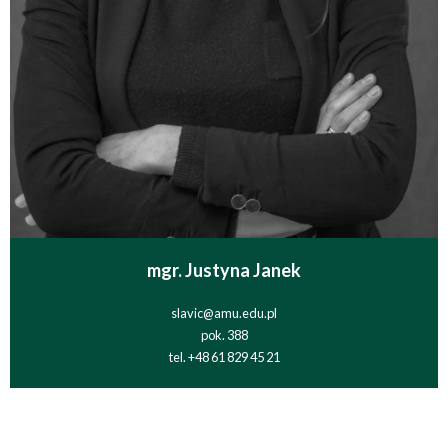
mgr. Justyna Janek
slavic@amu.edu.pl
pok. 388
tel. +48 61 829 45 21