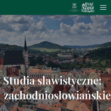
heodoulou
Studia slawistyczne:
zachodniosłowiańskie