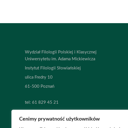
Wydział Filologii Polskiej i Klasycznej
Uniwersytetu im. Adama Mickiewicza
Instytut Filologii Słowiańskiej
ulica Fredry 10
61-500 Poznań
tel:
61 829 45 21
tel:
61 829 45 20
Cenimy prywatność użytkowników
e-mail:
slavic@amu.edu.pl