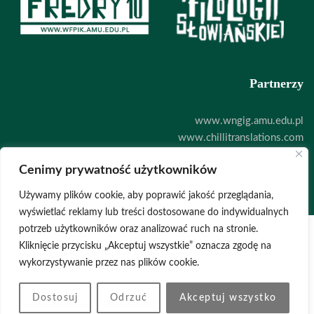
Partnerzy
www.wngig.amu.edu.pl
www.chillitranslations.com
www.zoodigital.com
Cenimy prywatność użytkowników
Deklaracja dostępności
Używamy plików cookie, aby poprawić jakość przeglądania,
wyświetlać reklamy lub treści dostosowane do indywidualnych
potrzeb użytkowników oraz analizować ruch na stronie.
Kliknięcie przycisku „Akceptuj wszystkie” oznacza zgodę na
POLITYKA PRYWATNOŚCI
wykorzystywanie przez nas plików cookie.
© 2026 STRONA WWW
DARIAMIELCARZEWICZ.COM
BIGCLICK.PL
Dostosuj
Odrzuć
Akceptuj wszystko