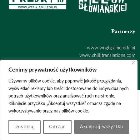
Partnerzy
www.wngig.amu.edu.pl
www.chillitranslations.com
www.zoodigital.com
Cenimy prywatność użytkowników
Deklaracja dostępności
Używamy plików cookie, aby poprawić jakość przeglądania,
wyświetlać reklamy lub treści dostosowane do indywidualnych
potrzeb użytkowników oraz analizować ruch na stronie.
Kliknięcie przycisku „Akceptuj wszystkie” oznacza zgodę na
POLITYKA PRYWATNOŚCI
wykorzystywanie przez nas plików cookie.
© 2026 STRONA WWW
DARIAMIELCARZEWICZ.COM
BIGCLICK.PL
Dostosuj
Odrzuć
Akceptuj wszystko